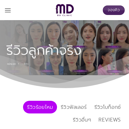
ข้าม
จองคิว
ไป
ยัง
เนื้อหา
รีวิวลูกค้าจริง
หน้าแรก
รีวิว
รีวิวร้อยไหม
รีวิวฟิลเลอร์
รีวิวโบท็อกซ์
รีวิวอื่นๆ
REVIEWS