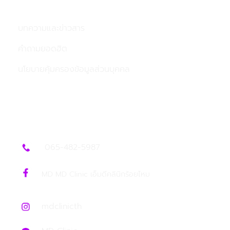
รีวิว
บทความและข่าวสาร
คำถามยอดฮิต
นโยบายคุ้มครองข้อมูลส่วนบุคคล
ติดต่อเรา
065-482-5987
MD MD Clinic เอ็มดีคลินิกร้อยไหม
mdclinicth