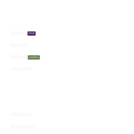
บริการของเรา
ร้อยไหม
ฟิลเลอร์
โบท็อกซ์
บริการอื่นๆ
เมนู
เกี่ยวกับเรา
สาขาของเรา