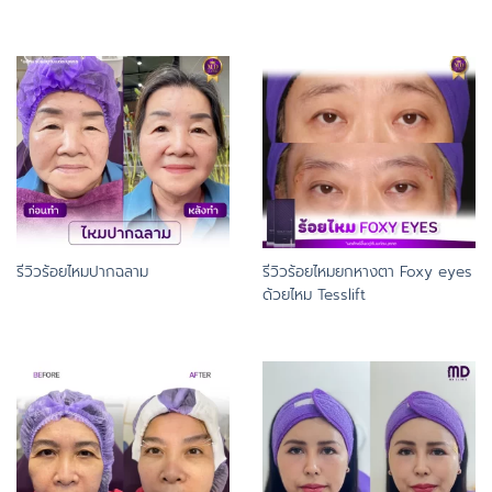
รีวิวร้อยไหมปากฉลาม
รีวิวร้อยไหมยกหางตา Foxy eyes
ด้วยไหม Tesslift