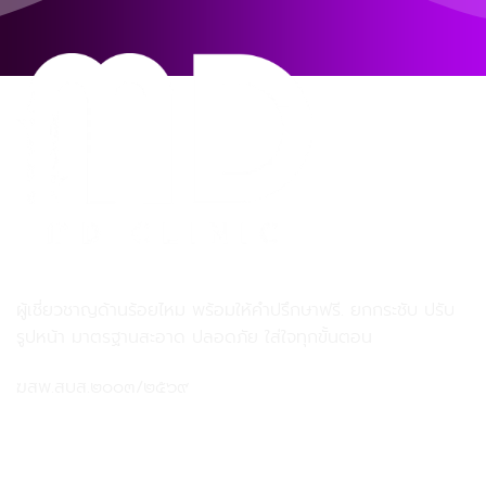
MD MD Clinic เอ็มดี เอ็มดี คลินิก
ผู้เชี่ยวชาญด้านร้อยไหม พร้อมให้คำปรึกษาฟรี. ยกกระชับ ปรับ
รูปหน้า มาตรฐานสะอาด ปลอดภัย ใส่ใจทุกขั้นตอน
ฆสพ.สบส.๒๐๐๓/๒๕๖๙