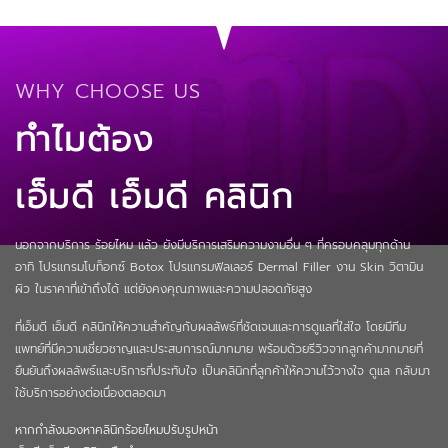
WHY CHOOSE US
ทำไมต้อง
เอ็มดี
เอ็มดี คลินิก
นอกจากบริการ ร้อยไหม แล้ว ยังมีบริการเสริมความงามอื่น ๆ ที่ครอบคลุมทุกด้าน
อาทิ โปรแกรมโบท็อกซ์ Botox โปรแกรมฟิลเลอร์ Dermal Filler งาน Skin วิตามิน
ผิว ในราคาที่เข้าถึงได้ แต่ยังคงคุณภาพและความปลอดภัยสูง
ที่เอ็มดี เอ็มดี คลินิกให้ความสำคัญกับผลลัพธ์ที่ชัดเจนและการดูแลที่ใส่ใจ โดยมีทีม
แพทย์ที่มีความเชี่ยวชาญและประสบการณ์มากมาย พร้อมด้วยรีวิวจากลูกค้ามากมายที่
ยืนยันถึงผลลัพธ์และบริการที่ประทับใจ เป็นคลินิกที่ลูกค้าให้ความไว้วางใจ ดูแล กลับมา
ใช้บริการอย่างต่อเนื่องตลอดมา
หากกำลังมองหาคลินิกร้อยไหมปรับรูปหน้า