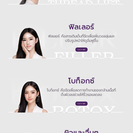
ฟิลเลอร์
ฟิลเลอร์ คือสารเติมเต็มที่ฉีดเพื่อเพิ่มวอลลุ่มและ
ปรับรูปหน้าให้ดูอิ่มฟูขึ้น
CLICK ME!
โบท็อกซ์
โบท็อกซ์ คือฉีดเพื่อลดการทำงานของกล้ามเนื้อที่
ดึงผิวลงช่วยให้ริ้วรอยลดลง
CLICK ME!
ผิวและอื่นๆ