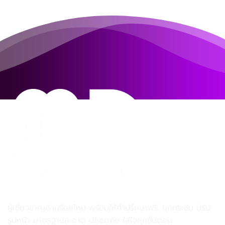
MD MD Clinic เอ็มดี เอ็มดี คลินิก
ผู้เชี่ยวชาญด้านร้อยไหม พร้อมให้คำปรึกษาฟรี. ยกกระชับ ปรับ
รูปหน้า มาตรฐานสะอาด ปลอดภัย ใส่ใจทุกขั้นตอน