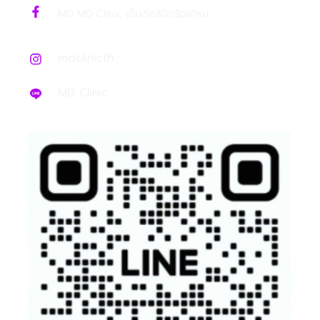
MD MD Clinic เอ็มดีคลินิกร้อยไหม
mdclinicth
MD Clinic