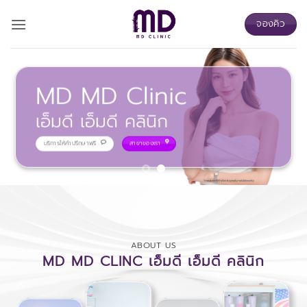
ข้าม
จองคิว
ไป
ยัง
เนื้อหา
MD MD Clinic
เอ็มดี เอ็มดี คลินิก
บริการให้คำปรึกษาฟรี
สาขาของเรา
ABOUT US
MD MD CLINC เอ็มดี
เอ็มดี
คลินิก