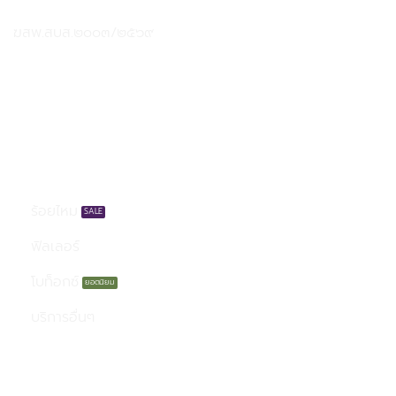
ฆสพ.สบส.๒๐๐๓/๒๕๖๙
บริการของเรา
ร้อยไหม
ฟิลเลอร์
โบท็อกซ์
บริการอื่นๆ
เมนู