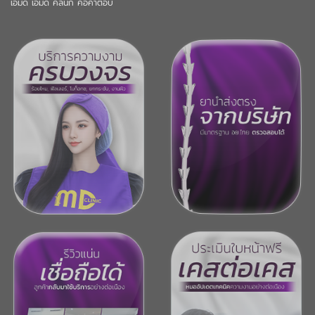
เอ็มดี เอ็มดี คลินิก คือคำตอบ