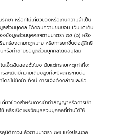
กษา หรือที่ไม่เกี่ยวข้องหรือเกินความจำเป็น
้อมูลส่วนบุคคล ได้ถอนความยินยอม เว้นแต่เก็บ
มครองข้อมูลส่วนบุคคลฯตามมาตรา ๒๔ (๑) หรือ
เรียกร้องตามกฎหมาย หรือการยกขึ้นต่อสู้สิทธิ
รลบหรือทำลายข้อมูลส่วนบุคคลโดยอนุโลม
เจ็ดสิบสองชั่วโมง นับแต่ทราบเหตุเท่าที่จะ
ารละเมิดมีความเสี่ยงสูงที่จะมีผลกระทบต่อ
ยไม่ชักช้า ทั้งนี้ การแจ้งดังกล่าวและข้อ
ือเกี่ยวข้องสำหรับการเข้าทำสัญญาหรือการเข้า
หรือเปิดเผยข้อมูลส่วนบุคคลที่ท่านได้ให้
่งบรรลุนิติภาวะแล้วตามมาตรา ๒๗ แห่งประมวล