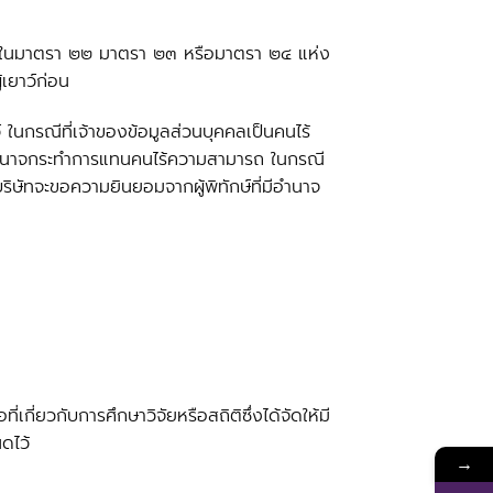
ัติไว้ในมาตรา ๒๒ มาตรา ๒๓ หรือมาตรา ๒๔ แห่ง
เยาว์ก่อน
์ ในกรณีที่เจ้าของข้อมูลส่วนบุคคลเป็นคนไร้
ีอำนาจกระทำการแทนคนไร้ความสามารถ ในกรณี
ิษัทจะขอความยินยอมจากผู้พิทักษ์ที่มีอำนาจ
เกี่ยวกับการศึกษาวิจัยหรือสถิติซึ่งได้จัดให้มี
ดไว้
→