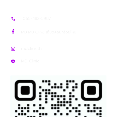
065-482-5987
MD MD Clinic เอ็มดีคลินิกร้อยไหม
mdclinicth
MD Clinic