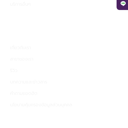
บริการอื่นๆ
เมนู
เกี่ยวกับเรา
สาขาของเรา
รีวิว
บทความและข่าวสาร
คำถามยอดฮิต
นโยบายคุ้มครองข้อมูลส่วนบุคคล
ติดต่อเรา