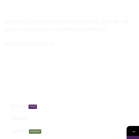
MD MD Clinic เอ็มดี เอ็มดี คลินิก
ผู้เชี่ยวชาญด้านร้อยไหม พร้อมให้คำปรึกษาฟรี. ยกกระชับ ปรับ
รูปหน้า มาตรฐานสะอาด ปลอดภัย ใส่ใจทุกขั้นตอน
ฆสพ.สบส.๒๐๐๓/๒๕๖๙
บริการของเรา
ร้อยไหม
ฟิลเลอร์
→
โบท็อกซ์