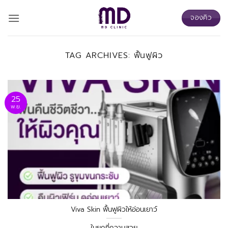
ข้าม
จองคิว
ไป
ยัง
เนื้อหา
TAG ARCHIVES:
ฟื้นฟูผิว
25
พ.ย.
Viva Skin ฟื้นฟูผิวให้อ่อนเยาว์
ในยุคที่ความสวย