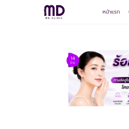
ข้าม
ไป
หน้าแรก
ยัง
เนื้อหา
14
มิ.ย.