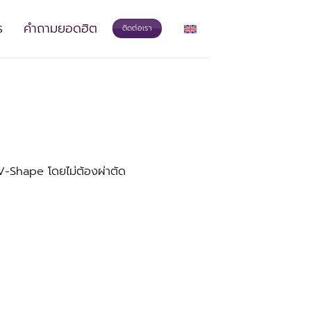
ร
คำถามยอดฮิต
ติดต่อเรา
บ V-Shape โดยไม่ต้องผ่าตัด