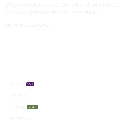
ผู้เชี่ยวชาญด้านร้อยไหม พร้อมให้คำปรึกษาฟรี. ยกกระชับ ปรับ
รูปหน้า มาตรฐานสะอาด ปลอดภัย ใส่ใจทุกขั้นตอน
ฆสพ.สบส.๒๐๐๓/๒๕๖๙
บริการของเรา
ร้อยไหม
ฟิลเลอร์
โบท็อกซ์
บริการอื่นๆ