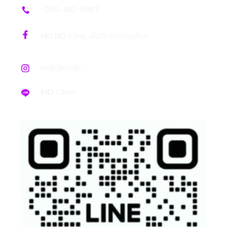
065-482-5987
MD MD Clinic เอ็มดีคลินิกร้อยไหม
mdclinicth
MD Clinic