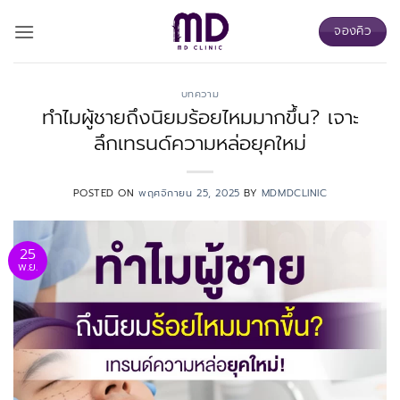
ข้าม
จองคิว
ไป
ยัง
เนื้อหา
บทความ
ทำไมผู้ชายถึงนิยมร้อยไหมมากขึ้น? เจาะ
ลึกเทรนด์ความหล่อยุคใหม่
POSTED ON
พฤศจิกายน 25, 2025
BY
MDMDCLINIC
25
พ.ย.