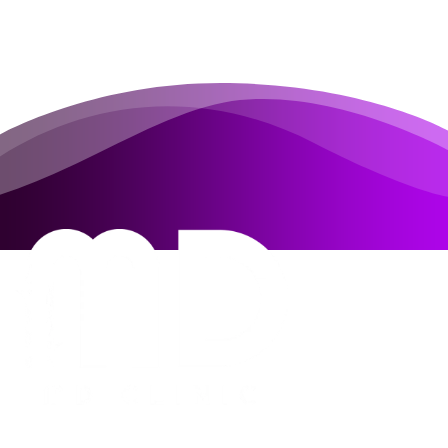
MD MD Clinic เอ็มดี เอ็มดี คลินิก