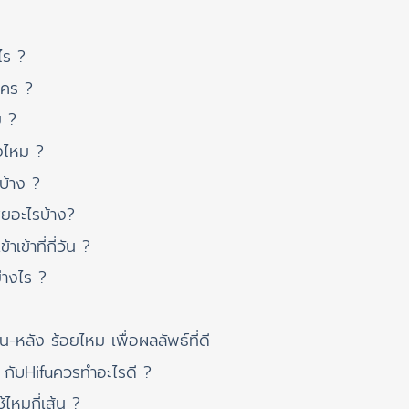
ไร ?
ใคร ?
ม ?
งไหม ?
บ้าง ?
สียอะไรบ้าง?
เข้าที่กี่วัน ?
่างไร ?
?
น-หลัง ร้อยไหม เพื่อผลลัพธ์ที่ดี
 กับHifuควรทำอะไรดี ?
้ไหมกี่เส้น ?