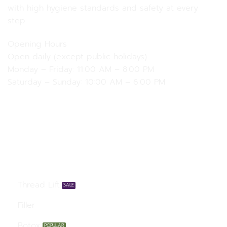
with high hygiene standards and safety at every
step.
Opening Hours
Open daily (except public holidays)
Monday – Friday: 11:00 AM – 8:00 PM
Saturday – Sunday: 10:00 AM – 6:00 PM
Our Services
Thread Lift
Filler
Botox