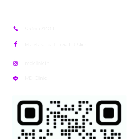
0956521408
MD MD Clinic Thread Lift Clinic
mdclinicth
MD Clinic