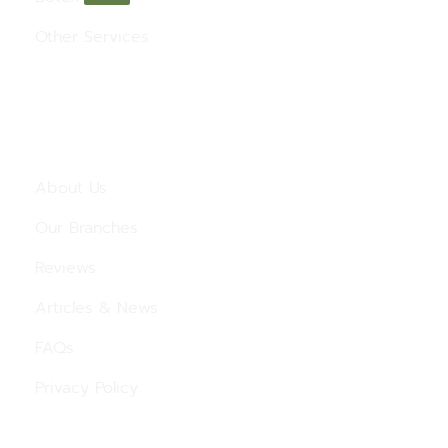
Other Services
Menu
About Us
Our Branches
Reviews
Articles & News
FAQs
Privacy Policy
Contact Us